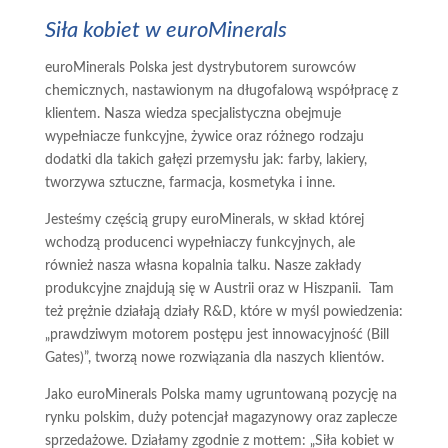
Siła kobiet w euroMinerals
euroMinerals Polska jest dystrybutorem surowców
chemicznych, nastawionym na długofalową współpracę z
klientem. Nasza wiedza specjalistyczna obejmuje
wypełniacze funkcyjne, żywice oraz różnego rodzaju
dodatki dla takich gałęzi przemysłu jak: farby, lakiery,
tworzywa sztuczne, farmacja, kosmetyka i inne.
Jesteśmy częścią grupy euroMinerals, w skład której
wchodzą producenci wypełniaczy funkcyjnych, ale
również nasza własna kopalnia talku. Nasze zakłady
produkcyjne znajdują się w Austrii oraz w Hiszpanii. Tam
też prężnie działają działy R&D, które w myśl powiedzenia:
„prawdziwym motorem postępu jest innowacyjność (Bill
Gates)”, tworzą nowe rozwiązania dla naszych klientów.
Jako euroMinerals Polska mamy ugruntowaną pozycję na
rynku polskim, duży potencjał magazynowy oraz zaplecze
sprzedażowe. Działamy zgodnie z mottem: „Siła kobiet w