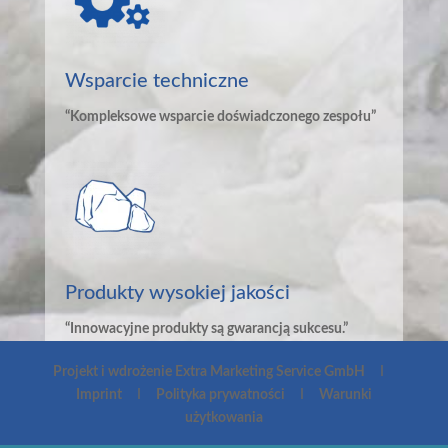
Wsparcie techniczne
“Kompleksowe wsparcie doświadczonego zespołu”
Produkty wysokiej jakości
“Innowacyjne produkty są gwarancją sukcesu.”
Projekt i wdrożenie Extra Marketing Service GmbH
Ι
Imprint
Ι
Polityka prywatności
Ι
Warunki
użytkowania